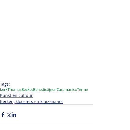
Tags:
kerk
ThomasBecket
Benedictijnen
CaramanicoTerme
Kunst en cultuur
Kerken, kloosters en kluizenaars