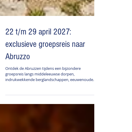
22 t/m 29 april 2027:
exclusieve groepsreis naar
Abruzzo
Ontdek de Abruzzen tijdens een bijzondere
groepsreis langs middeleeuwse dorpen,
indrukwekkende berglandschappen, eeuwenoude
abdijen en verborgen hermitages. Een reis vol cultuur,
natuur, geschiedenis en gastronomie, met
wandelingen door een van de mooiste en meest
authentieke regio's van Italië.