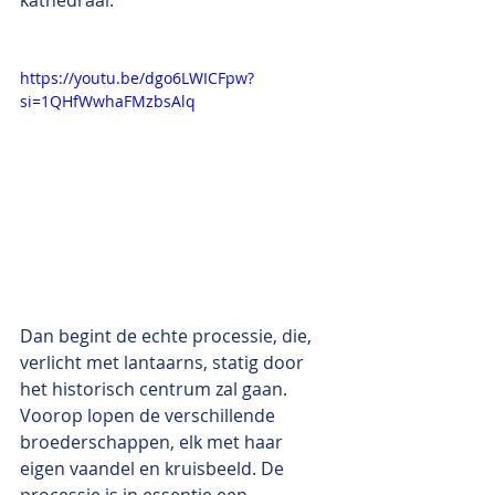
kathedraal:
https://youtu.be/dgo6LWICFpw?
si=1QHfWwhaFMzbsAlq
Dan begint de echte processie, die, 
verlicht met lantaarns, statig door 
het historisch centrum zal gaan. 
Voorop lopen de verschillende 
broederschappen, elk met haar 
eigen vaandel en kruisbeeld. De 
processie is in essentie een 