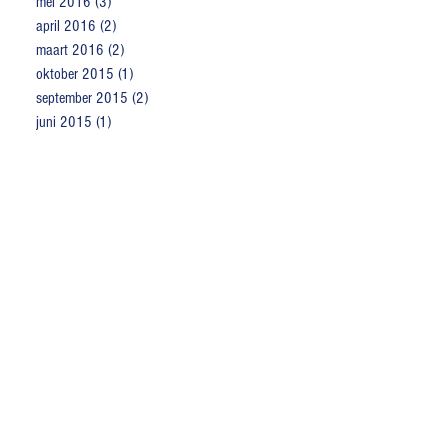
mei 2016
(3)
3 posts
april 2016
(2)
2 posts
maart 2016
(2)
2 posts
oktober 2015
(1)
1 post
september 2015
(2)
2 posts
juni 2015
(1)
1 post