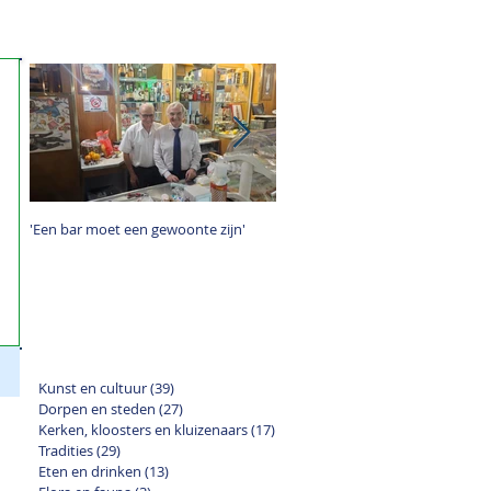
'Een bar moet een gewoonte zijn'
Cività d’Antino en de Scandinavi
schilders
CATEGORIEËN:
Kunst en cultuur
(39)
39 posts
Dorpen en steden
(27)
27 posts
Kerken, kloosters en kluizenaars
(17)
17 posts
Tradities
(29)
29 posts
Eten en drinken
(13)
13 posts