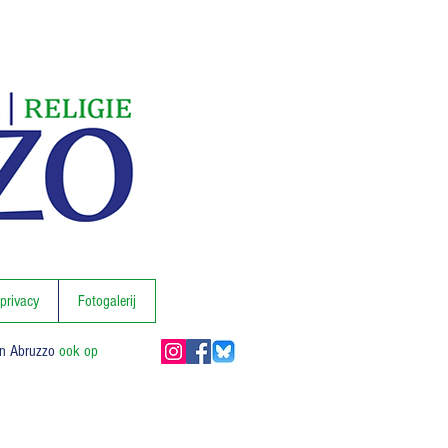
 privacy
Fotogalerij
In Abruzzo
ook op