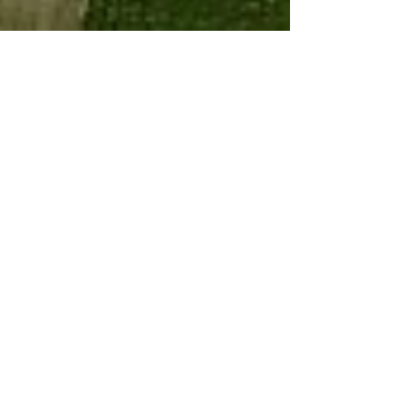
Deel 7 Feuilleton Edward Lear -
het meer van Fucino
Edward Lear (1812 - 1888) was een Engelse
kunstenaar, illustrator, musicus, auteur en dichter, die
in in 1843 door Abruzzo reisde en zijn...