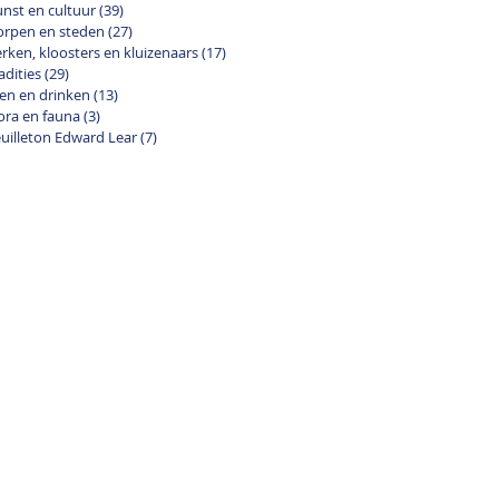
nst en cultuur
(39)
39 posts
orpen en steden
(27)
27 posts
rken, kloosters en kluizenaars
(17)
17 posts
adities
(29)
29 posts
en en drinken
(13)
13 posts
ora en fauna
(3)
3 posts
uilleton Edward Lear
(7)
7 posts