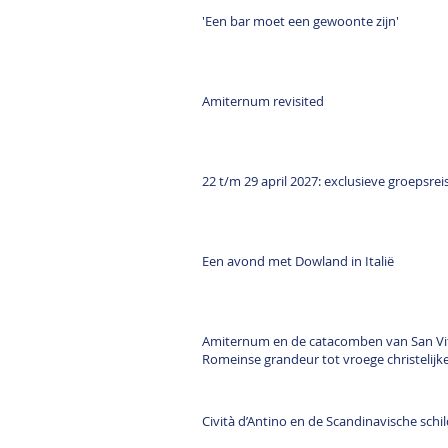
'Een bar moet een gewoonte zijn'
Amiternum revisited
22 t/m 29 april 2027: exclusieve groepsre
Een avond met Dowland in Italië
Amiternum en de catacomben van San Vit
Romeinse grandeur tot vroege christelijk
Cività d’Antino en de Scandinavische schi