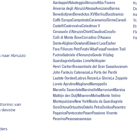
Ku
Aardappel
Abbateggio
Abruzzo
Alba Fucens
D
Anversa degli Abruzzi
Atessa
Avezzano
Barrea
Ke
Benedictijnen
Benedictus XVI
Berlioz
Bucchianico
Tr
Caffè Europa
Campotosto
CaramanicoTerme
Carsoli
Et
Castelli
Castrovalva
Celestinus V
Fl
Cerasuolo d’Abruzzo
Chieti
Claudius
Cocullo
Fe
Colli di Monte Bove
Corradino D'Ascano
Dante-Alighieri
Dowland
Edward Lear
Escher
Fara Filiorum Petri
Festiv'Alba
Fossa
Freedom Trail
is naar Abruzzo
Fucino
Gabriele d'Annunzio
Goede Vrijdag
Guardiagrele
Gustav Linie
Helikopter
Henri Cartier-Bresson
Isola del Gran Sasso
Iuvanum
John Fante
Ju Catenacce
La Porta dei Parchi
Laatste Oordeel
Labrys Reizen
Le Glorie
Le Zeppole
Loreto Aprutino
Magliano
Manoppello
Marcello Sacerdote
Marcinelle
Marruvium
Marsica
Mathijn den Duijf
Miserere
Molise
Monte Velino
Montepulciano
New York
Nicola da Guardiagrele
torino: van
Ocre
Ortona
Ortucchio
Ostello Petra
Ovidius
Pacentro
e devotie
Paganica
Pantocrator
Pasen
Passione Vivente
Pecorino
Pescosansonesco
lders