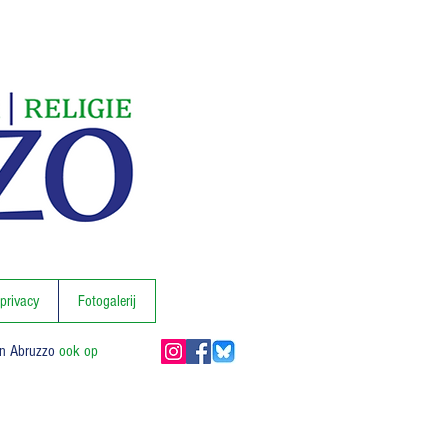
 privacy
Fotogalerij
In Abruzzo
ook op