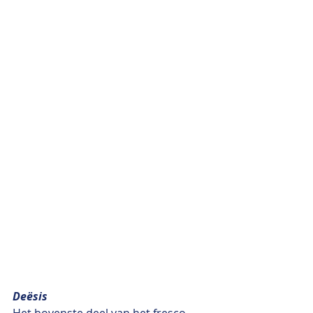
Deësis
Het bovenste deel van het fresco 